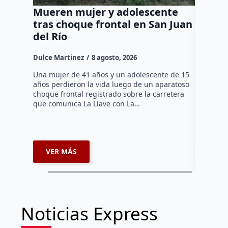
Mueren mujer y adolescente
Muere 
tras choque frontal en San Juan
en el 
del Río
Dulce Mar
Dulce Martinez
8 agosto, 2026
Una mujer
tarde de 
Una mujer de 41 años y un adolescente de 15
en el Jar
años perdieron la vida luego de un aparatoso
Histórico
choque frontal registrado sobre la carretera
que comunica La Llave con La…
VER MÁS
VER 
Noticias Express