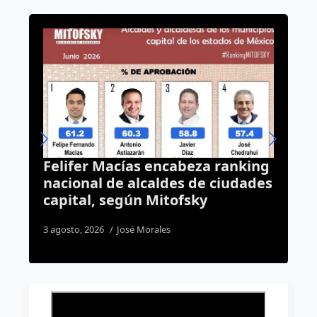
za ranking
Adulto mayor resulta lesiona
e ciudades
tras ser golpeado por una
y
unidad de Qrobús en Rancho
San Pedro
2 agosto, 2026
Susana Ramos