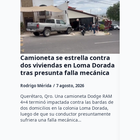
Camioneta se estrella contra
Progr
dos viviendas en Loma Dorada
el res
tras presunta falla mecánica
mayore
Rodrigo Mérida
7 agosto, 2026
Susana R
Querétaro, Qro. Una camioneta Dodge RAM
Más de se
4×4 terminó impactada contra las bardas de
municipio
dos domicilios en la colonia Loma Dorada,
pláticas 
luego de que su conductor presuntamente
impulsada
sufriera una falla mecánica…
coordina