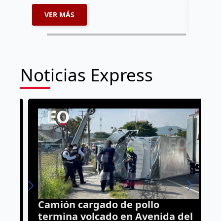
VER MÁS
VER 
Noticias Express
Camión cargado de pollo
A
termina volcado en Avenida del
R