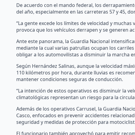
De acuerdo con el mando federal, los derrapamient
del año, especialmente en las carreteras 57 y 45, do
“La gente excede los límites de velocidad y muchas 
provoca que los vehículos derrapen y se generen acc
Ante este panorama, la Guardia Nacional intensificar
mediante la cual varias patrullas ocupan los carrile
obligar a los automovilistas a disminuir la marcha e
Según Hernández Salinas, aunque la velocidad máxi
110 kilómetros por hora, durante lluvias es recomen
mantener condiciones seguras de conducción.
“La intención de estos operativos es disminuir la ve
climatológicas representan un riesgo para la circula
Además de los operativos Carrusel, la Guardia Nacio
Casco, enfocados en prevenir accidentes relacionado
seguridad y medidas de protección para motociclist
El funcionario también aprovechó para emitir recome