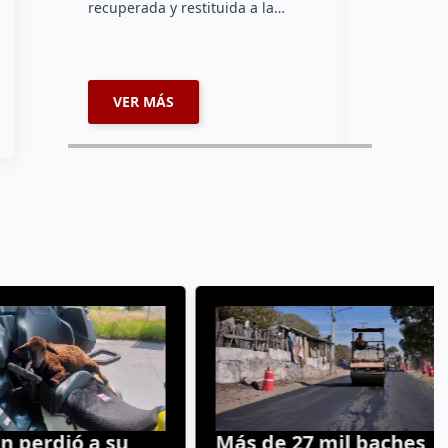
recuperada y restituida a la…
VER MÁS
VER MÁ
perdió a su
Más de 27 mil baches