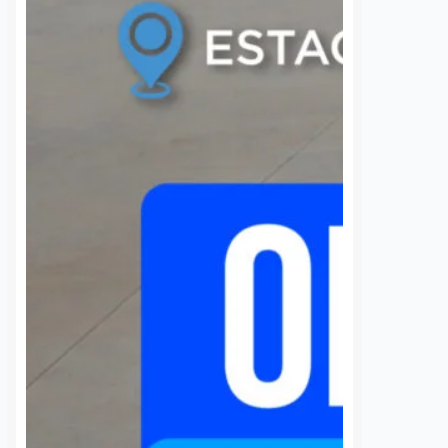
 contraflujo en
Destaca Agustín
o Quintana por
Dorantes a la
el Tren México-
participación juvenil
aro
como el motor de los
buenos gobiernos en
nez
8 agosto, 2026
Querétaro
 madrugada de este
Dulce Martinez
8 agosto, 2026
ó el operativo vial en el
rdo Quintana, a la
Involucrarse, opinar y vigilar la
puente de Fray Junípero
administración de los recursos
do a los trabajos de
públicos es el llamado que el
ón…
senador Agustín Dorantes