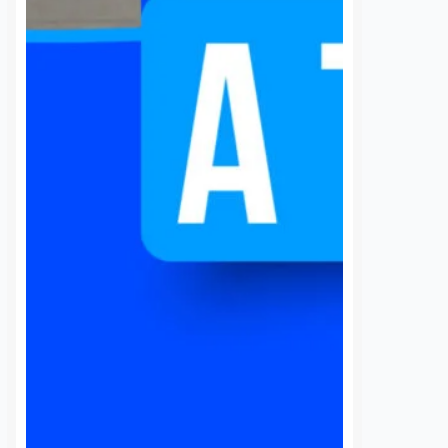
Lámbarri lanzó a jóvenes líderes de
organismos empresariales como
COPARMEX y el…
S
VER MÁS
SEP analizará caso de
Camioneta se