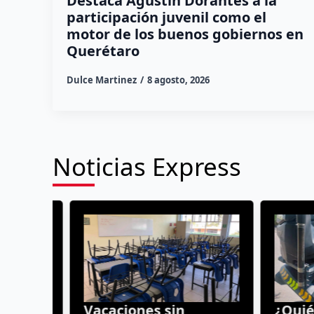
Destaca Agustín Dorantes a la
participación juvenil como el
motor de los buenos gobiernos en
Querétaro
Dulce Martinez
8 agosto, 2026
Noticias Express
a
Vacaciones sin
¿Quién 