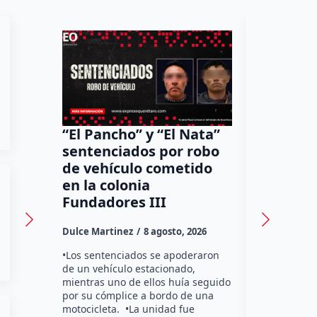
“El Pancho” y “El Nata”
Arranca
sentenciados por robo
Bernard
de vehículo cometido
obras d
en la colonia
Querét
Fundadores III
Dulce Marti
Dulce Martinez
8 agosto, 2026
Durante la
sábado inici
•Los sentenciados se apoderaron
Blvd. Berna
de un vehículo estacionado,
altura del 
mientras uno de ellos huía seguido
Serra, debi
por su cómplice a bordo de una
construcci
motocicleta. •La unidad fue