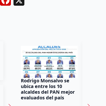
Facebook
X
Rodrigo Monsalvo se
Gestion
ubica entre los 10
Dorante
alcaldes del PAN mejor
de 12 a
evaluados del país
irregula