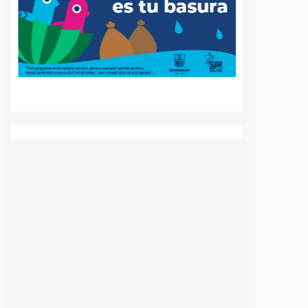
a Agustín
Ya suman 59
s regularización
diagnósticos de
sentamientos
autismo en Querétaro;
res en la capital
refuerzan la detección
temprana