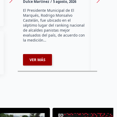
Dulce Martinez
5 agosto, 2026
Dulce Marti
El Presidente Municipal de El
El Senador 
Marqués, Rodrigo Monsalvo
Dorantes Lám
Castelán, fue ubicado en el
comunidad d
séptimo lugar del ranking nacional
la zona nort
de alcaldes panistas mejor
supervisar 
evaluados del país, de acuerdo con
habitabilid
la medición…
VER MÁS
VER MÁ