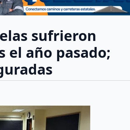
elas sufrieron
s el año pasado;
guradas