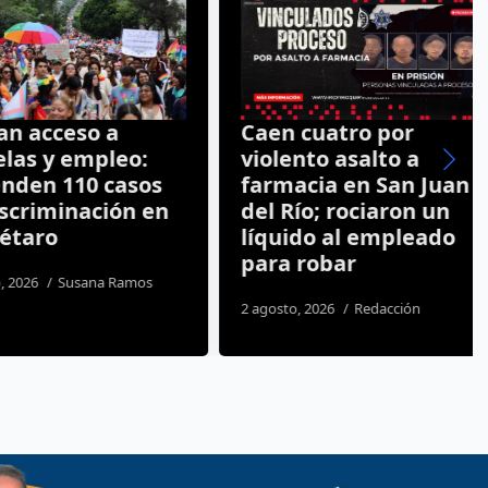
acceso a
Caen cuatro por
s y empleo:
violento asalto a
en 110 casos
farmacia en San Juan
riminación en
del Río; rociaron un
aro
líquido al empleado
para robar
26
Susana Ramos
2 agosto, 2026
Redacción