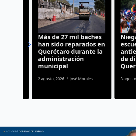
r
Más de 27 mil baches
Niegan 
n
han sido reparados en
escuela
GRID
Querétaro durante la
antiend
administración
de disc
il
municipal
Querét
nez
2 agosto, 2026
José Morales
3 agosto, 20