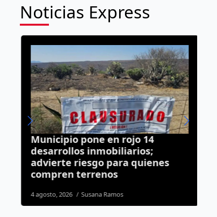
Noticias Express
Municipio pone en rojo 14
V
desarrollos inmobiliarios;
a
advierte riesgo para quienes
d
compren terrenos
e
4 agosto, 2026
Susana Ramos
6