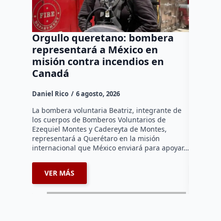
Orgullo queretano: bombera
Buscar
representará a México en
manten
misión contra incendios en
a neur
Canadá
agresi
Daniel Rico
6 agosto, 2026
Daniel Ri
La bombera voluntaria Beatriz, integrante de
La Fiscal
los cuerpos de Bomberos Voluntarios de
afirmó qu
Ezequiel Montes y Cadereyta de Montes,
para mant
representará a Querétaro en la misión
preventiv
internacional que México enviará para apoyar…
neurocir
VER MÁS
VER 