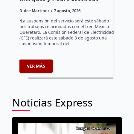
Dulce Mar
Dulce Martinez
7 agosto, 2026
Habitante
hicieron 
•La suspensión del servicio será este sábado
Federal d
por trabajos relacionados con el tren México-
falta de e
Querétaro. La Comisión Federal de Electricidad
localida
(CFE) realizará este sábado 8 de agosto una
suspensión temporal del…
VER MÁS
VER 
Noticias Express