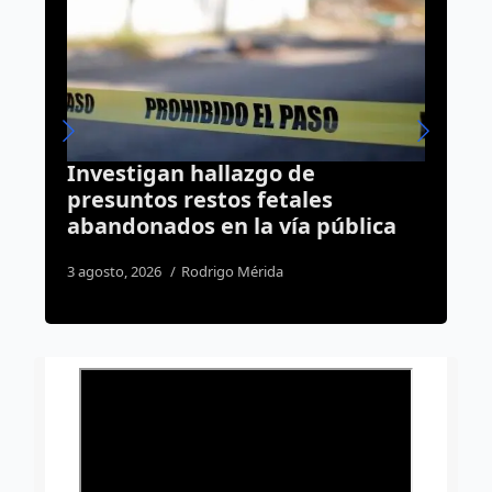
Investigan hallazgo de
C
presuntos restos fetales
a
abandonados en la vía pública
t
3 agosto, 2026
Rodrigo Mérida
5 