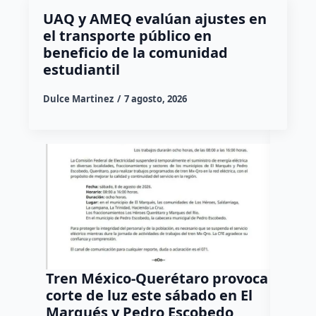
UAQ y AMEQ evalúan ajustes en
el transporte público en
beneficio de la comunidad
estudiantil
Dulce Martinez
7 agosto, 2026
Tren México-Querétaro provoca
¡Más d
corte de luz este sábado en El
Tziban
Marqués y Pedro Escobedo