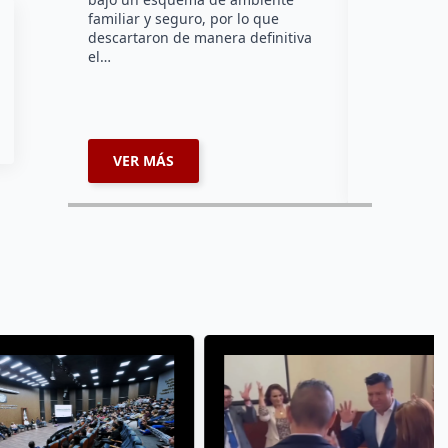
como sede 
familiar y seguro, por lo que
municipio d
descartaron de manera definitiva
próximo 6 d
el…
de una jor
VER MÁS
VER MÁ