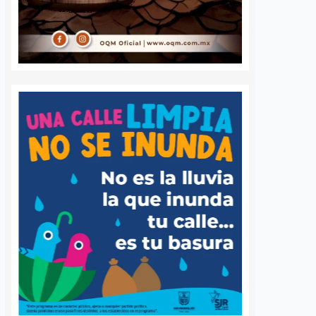
Bloqueo en Zaragoza
Van contra los
se originó tras
“gandallas” que
impedir la instalación
estacionan en l
de ambulantes en el
de discapacitad
Jardín Zenea
plazas; present
iniciativa en
4 agosto, 2026
Redacción
Querétaro
4 agosto, 2026
Daniel Ri