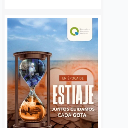
en Querétaro al
mañana su afiliación a Morena, con
e Tequisquiapan el
lo que dejó de militar en el Partido
e septiembre, dentro
del Trabajo (PT) y se incorporó…
nada que se…
S
VER MÁS