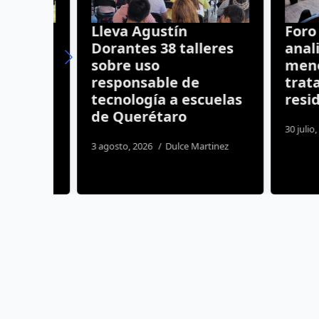
 en
Lleva Agustín
Foro en
Dorantes 38 talleres
analiza
l
sobre uso
menores
ar
responsable de
tratami
tecnología a escuelas
residenc
s
de Querétaro
30 julio, 2026
3 agosto, 2026
Dulce Martinez