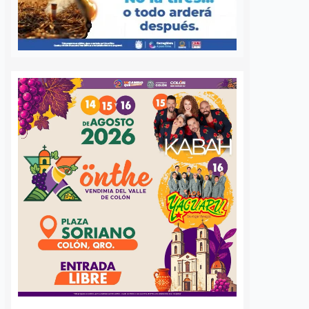
xico correrá
Adiós al PT en el
 causa;
Congreso de Querétaro;
uiapan será la
Claudia Díaz Gayou se
 Querétaro
suma a Morena
os
6 agosto, 2026
Rodrigo Mérida
6 agosto, 2026
2026 de la carrera “Todo
Querétaro, Qro. La diputada local
ando Vidas” tendrá
Claudia Díaz Gayou formalizó esta