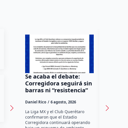
Se acaba el debate:
Todo Mé
Corregidora seguirá sin
por una
barras ni “resistencia”
Tequisq
sede en
Daniel Rico
6 agosto, 2026
Susana Ram
La Liga MX y el Club Querétaro
confirmaron que el Estadio
La edición 
Corregidora continuará operando
México Salv
bajo un esquema de ambiente