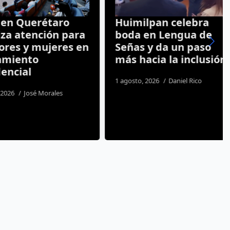
 Querétaro
Huimilpan celebra
 atención para
boda en Lengua de
 y mujeres en
Señas y da un paso
ento
más hacia la inclusión
ial
1 agosto, 2026
Daniel Rico
José Morales