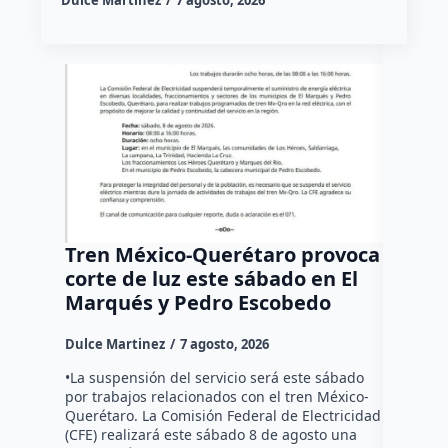
Dulce Martinez
7 agosto, 2026
Tren México-Querétaro provoca
¡Más d
corte de luz este sábado en El
Tziban
Marqués y Pedro Escobedo
Dulce Mar
Dulce Martinez
7 agosto, 2026
Habitante
hicieron 
•La suspensión del servicio será este sábado
Federal d
por trabajos relacionados con el tren México-
falta de e
Querétaro. La Comisión Federal de Electricidad
localida
(CFE) realizará este sábado 8 de agosto una