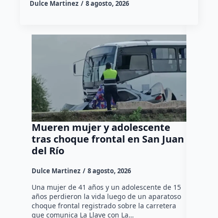
Dulce Martinez
8 agosto, 2026
Mueren mujer y adolescente
Muere 
tras choque frontal en San Juan
en el 
del Río
Dulce Mar
Dulce Martinez
8 agosto, 2026
Una mujer
tarde de 
Una mujer de 41 años y un adolescente de 15
en el Jar
años perdieron la vida luego de un aparatoso
Histórico
choque frontal registrado sobre la carretera
que comunica La Llave con La…