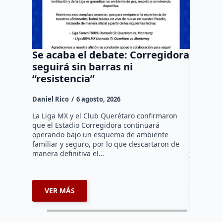
Se acaba el debate: Corregidora
Todo M
seguirá sin barras ni
causa;
“resistencia”
sede 
Daniel Rico
6 agosto, 2026
Susana R
La Liga MX y el Club Querétaro confirmaron
La edició
que el Estadio Corregidora continuará
Salvando 
operando bajo un esquema de ambiente
Querétaro
familiar y seguro, por lo que descartaron de
próximo 6
manera definitiva el…
jornada 
VER MÁS
VER 