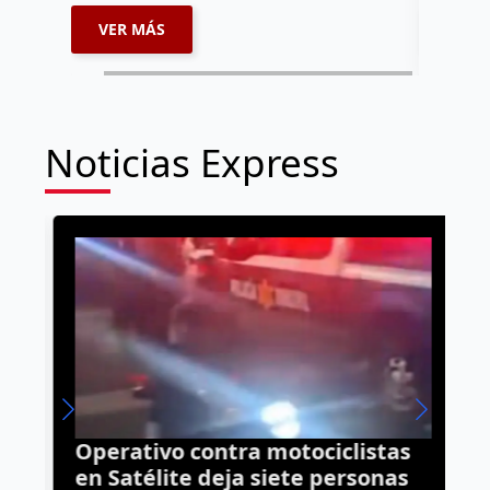
VER MÁS
VER 
Noticias Express
Operativo contra motociclistas
F
en Satélite deja siete personas
h