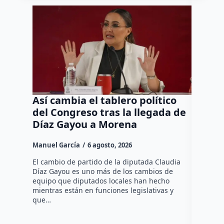
Así cambia el tablero político
Orgul
del Congreso tras la llegada de
repres
Díaz Gayou a Morena
misión
Canad
Manuel García
6 agosto, 2026
Daniel Ri
El cambio de partido de la diputada Claudia
Díaz Gayou es uno más de los cambios de
La bomber
equipo que diputados locales han hecho
los cuerp
mientras están en funciones legislativas y
Ezequiel 
que…
represent
internaci