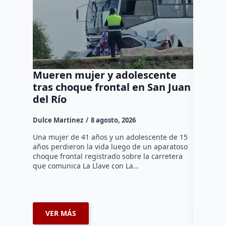
Mueren mujer y adolescente
Muere 
tras choque frontal en San Juan
en el 
del Río
Dulce Mar
Dulce Martinez
8 agosto, 2026
Una mujer
tarde de 
Una mujer de 41 años y un adolescente de 15
en el Jar
años perdieron la vida luego de un aparatoso
Histórico
choque frontal registrado sobre la carretera
que comunica La Llave con La…
VER MÁS
VER 