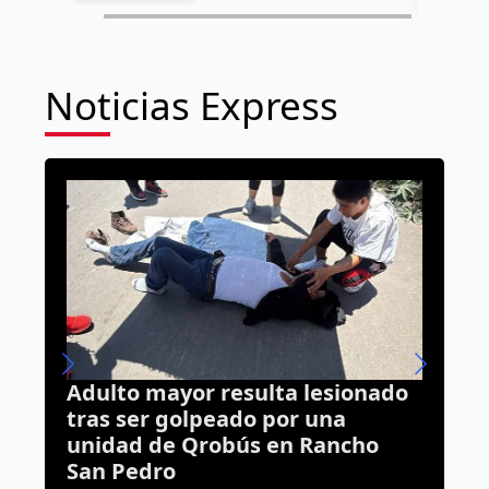
Noticias Express
onado
Todo México correrá por una
causa; Tequisquiapan será la
cho
sede en Querétaro