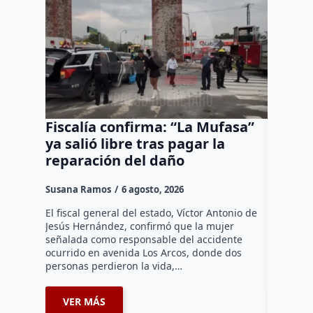
Fiscalía confirma: “La Mufasa”
Bombe
ya salió libre tras pagar la
un cos
reparación del daño
hay ci
Susana Ramos
6 agosto, 2026
Rodrigo M
El fiscal general del estado, Víctor Antonio de
Elemento
Jesús Hernández, confirmó que la mujer
el contro
señalada como responsable del accidente
registrad
ocurrido en avenida Los Arcos, donde dos
en Ejido 
personas perdieron la vida,…
federal…
VER MÁS
VER 