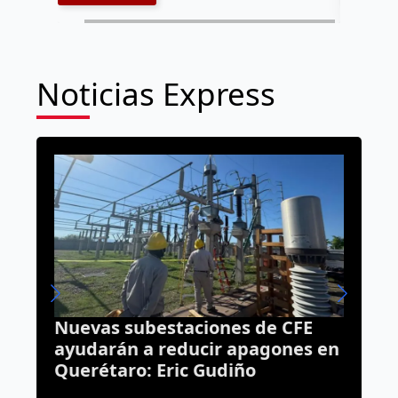
Noticias Express
Nuevas subestaciones de CFE
B
s
ayudarán a reducir apagones en
v
Querétaro: Eric Gudiño
h