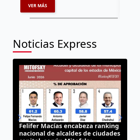
VER MÁS
VER 
Noticias Express
;
Felifer Macías encabeza ranking
V
nacional de alcaldes de ciudades
a