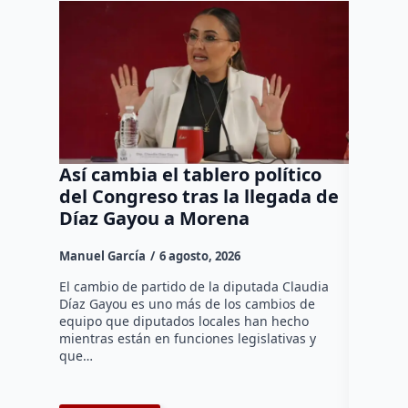
Así cambia el tablero político
Orgul
del Congreso tras la llegada de
repres
Díaz Gayou a Morena
misión
Canad
Manuel García
6 agosto, 2026
Daniel Ri
El cambio de partido de la diputada Claudia
Díaz Gayou es uno más de los cambios de
La bomber
equipo que diputados locales han hecho
los cuerp
mientras están en funciones legislativas y
Ezequiel 
que…
represent
internaci