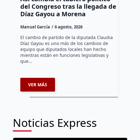
del Congreso tras la llegada de
repres
Díaz Gayou a Morena
misión
Canad
Manuel García
6 agosto, 2026
Daniel Ri
El cambio de partido de la diputada Claudia
Díaz Gayou es uno más de los cambios de
La bomber
equipo que diputados locales han hecho
los cuerp
mientras están en funciones legislativas y
Ezequiel 
que…
represent
internaci
VER MÁS
VER 
Noticias Express