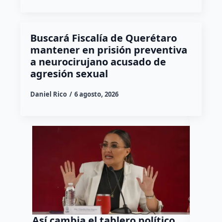
Buscará Fiscalía de Querétaro
mantener en prisión preventiva
a neurocirujano acusado de
agresión sexual
Daniel Rico
6 agosto, 2026
Así cambia el tablero político
Orgul