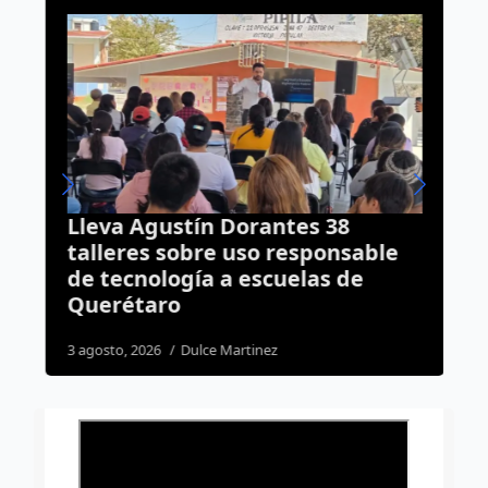
Lleva Agustín Dorantes 38
A
talleres sobre uso responsable
C
a
de tecnología a escuelas de
e
Querétaro
d
3 agosto, 2026
Dulce Martinez
3