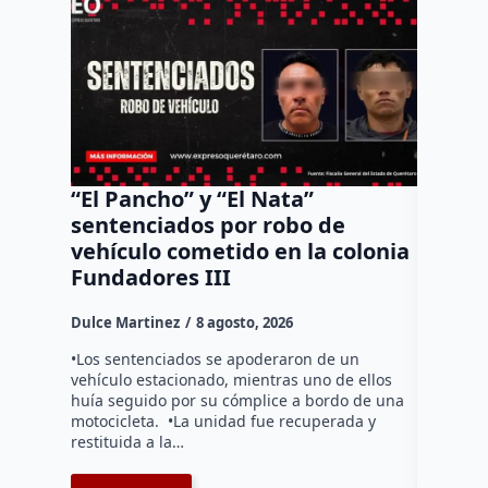
“El Pancho” y “El Nata”
Arranc
sentenciados por robo de
Bernar
vehículo cometido en la colonia
del Tr
Fundadores III
Dulce Mar
Dulce Martinez
8 agosto, 2026
Durante l
operativo
•Los sentenciados se apoderaron de un
la altura
vehículo estacionado, mientras uno de ellos
debido a 
huía seguido por su cómplice a bordo de una
motocicleta. •La unidad fue recuperada y
restituida a la…