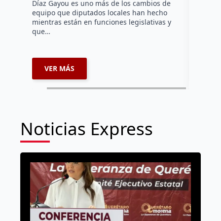
Díaz Gayou es uno más de los cambios de
La bomber
equipo que diputados locales han hecho
los cuerp
mientras están en funciones legislativas y
Ezequiel 
que…
represent
internaci
VER MÁS
VER 
Noticias Express