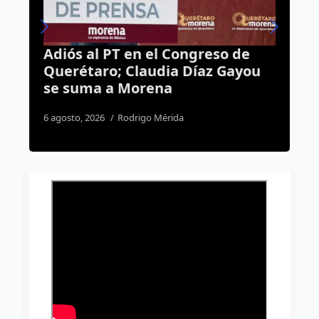
:
Adiós al PT en el Congreso de
R
e
Querétaro; Claudia Díaz Gayou
p
se suma a Morena
p
6 agosto, 2026
Rodrigo Mérida
1