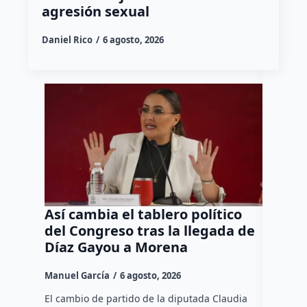
agresión sexual
Daniel Rico
6 agosto, 2026
Así cambia el tablero político
Orgul
del Congreso tras la llegada de
repres
Díaz Gayou a Morena
misión
Canad
Manuel García
6 agosto, 2026
Daniel Ri
El cambio de partido de la diputada Claudia