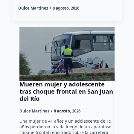
Dulce Martinez
8 agosto, 2026
Mueren mujer y adolescente
Muere 
tras choque frontal en San Juan
en el 
del Río
Dulce Mar
Dulce Martinez
8 agosto, 2026
Una mujer
tarde de 
Una mujer de 41 años y un adolescente de 15
en el Jar
años perdieron la vida luego de un aparatoso
Histórico
choque frontal registrado sobre la carretera