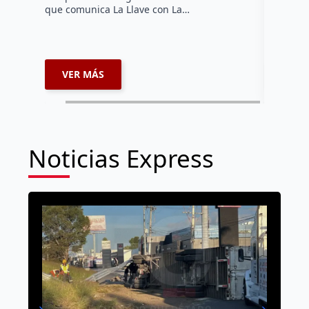
que comunica La Llave con La…
VER MÁS
VER 
Noticias Express