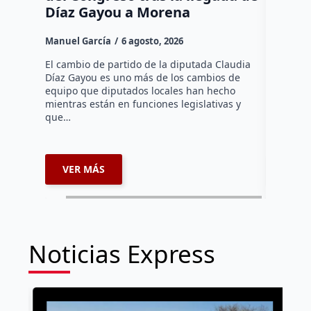
Díaz Gayou a Morena
misión
Canad
Manuel García
6 agosto, 2026
Daniel Ri
El cambio de partido de la diputada Claudia
Díaz Gayou es uno más de los cambios de
La bomber
equipo que diputados locales han hecho
los cuerp
mientras están en funciones legislativas y
Ezequiel 
que…
represent
internaci
VER MÁS
VER 
Noticias Express