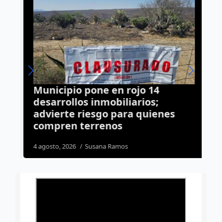
Municipio pone en rojo 14
C
desarrollos inmobiliarios;
t
advierte riesgo para quienes
P
compren terrenos
3
4 agosto, 2026
Susana Ramos