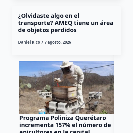
¿Olvidaste algo en el
transporte? AMEQ tiene un área
de objetos perdidos
Daniel Rico
7 agosto, 2026
Programa Poliniza Querétaro
Muérda
incrementa 157% el número de
cada d
apicultores en la capital
Alamed