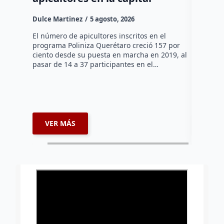
reforz
Dulce Martinez
5 agosto, 2026
Dulce Mar
El número de apicultores inscritos en el
programa Poliniza Querétaro creció 157 por
El 70 por 
ciento desde su puesta en marcha en 2019, al
Alameda 
pasar de 14 a 37 participantes en el…
que la Se
Municipio
recursos
VER MÁS
VER 