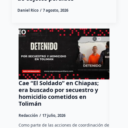
Daniel Rico
7 agosto, 2026
Cae “El Soldado” en Chiapas;
Desaba
era buscado por secuestro y
Tolim
homicidio cometidos en
vacaci
Tolimán
piden 
Redacción
17 julio, 2026
Dulce Mar
Como parte de las acciones de coordinación de
El Presid