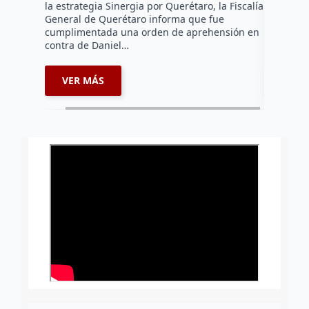
la estrategia Sinergia por Querétaro, la Fiscalía
Sánchez d
General de Querétaro informa que fue
redes soc
cumplimentada una orden de aprehensión en
desabasto
contra de Daniel…
servicio 
VER MÁS
VER 