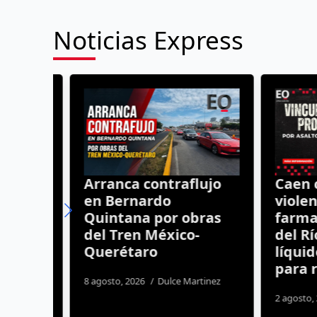
Noticias Express
n el
Arranca contraflujo
Caen cu
Q
en Bernardo
violento
Quintana por obras
farmaci
del Tren México-
del Río;
Querétaro
líquido 
para ro
8 agosto, 2026
Dulce Martinez
2 agosto, 202