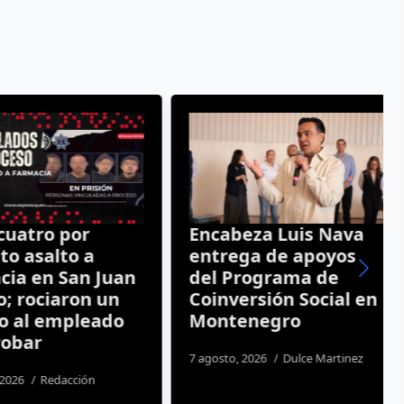
atro por
Encabeza Luis Nava
 asalto a
entrega de apoyos
a en San Juan
del Programa de
 rociaron un
Coinversión Social en
al empleado
Montenegro
bar
7 agosto, 2026
Dulce Martinez
6
Redacción