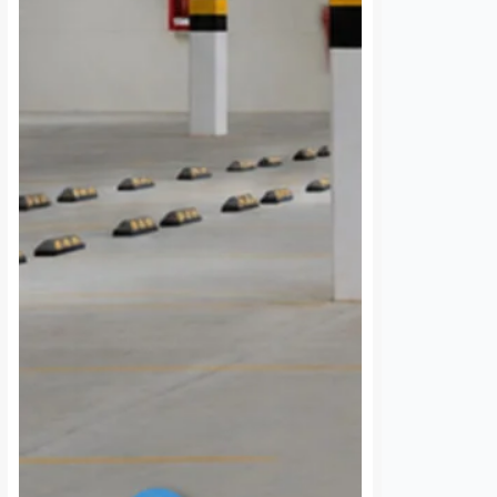
Programa Poliniza
Ocho de cada die
Querétaro
cantinas
incrementa 157% el
tradicionales en
número de
Querétaro ya tie
apicultores en la
reconocimiento f
capital
7 agosto, 2026
Susana Ra
5 agosto, 2026
Dulce Martinez