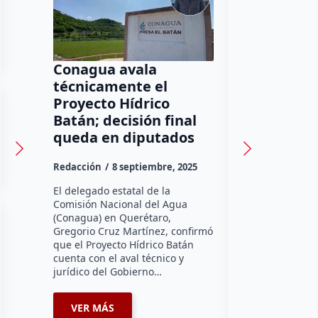
Conagua avala
“Se les cae
técnicamente el
narrativa
Proyecto Hídrico
Vega resp
Batán; decisión final
presiones 
queda en diputados
judicial e
Redacción
8 septiembre, 2025
Redacción
28 
El delegado estatal de la
En respuesta a l
Comisión Nacional del Agua
Morena por la s
(Conagua) en Querétaro,
en el análisis d
Gregorio Cruz Martínez, confirmó
Poder Judicial d
que el Proyecto Hídrico Batán
diputado panis
cuenta con el aval técnico y
Guerrero aseg
jurídico del Gobierno…
VER MÁS
VER MÁS