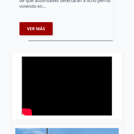
de que autoridades detectaran a ocho perros
fortalece
viviendo en…
materia d
VER MÁS
VER 