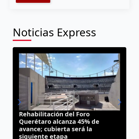
Noticias Express
Rehabilitación del Foro
C
Querétaro alcanza 45% de
a
avance; cubierta será la
o
siguiente etapa
Q