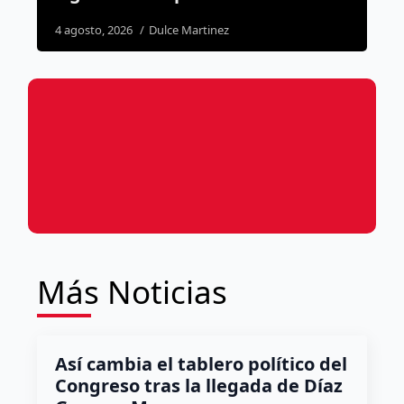
4 agosto, 2026
Dulce Martinez
3
Más Noticias
Así cambia el tablero político del
Congreso tras la llegada de Díaz