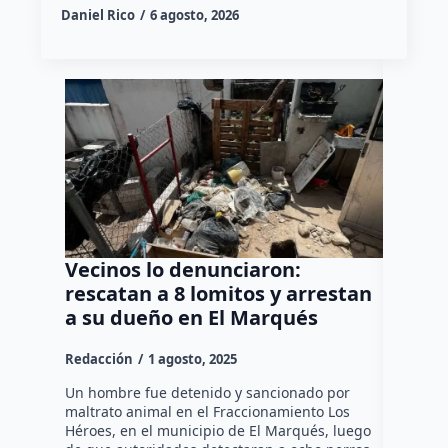
Daniel Rico
6 agosto, 2026
Vecinos lo denunciaron:
Taller
rescatan a 8 lomitos y arrestan
cuerpo
a su dueño en El Marqués
Sierra
Redacción
1 agosto, 2025
Redacció
Un hombre fue detenido y sancionado por
Concluyó 
maltrato animal en el Fraccionamiento Los
Taller de
Héroes, en el municipio de El Marqués, luego
personal 