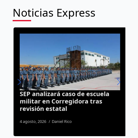
Noticias Express
SEP analizará caso de escuela
R
n
militar en Corregidora tras
l
revisión estatal
e
4 agosto, 2026
Daniel Rico
5