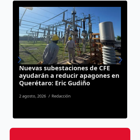
nes de CFE
El Alcoholímetro lo delató
r apagones en
detiene a hombre con ord
diño
aprehensión vigente por
homicidio en Querétaro
2 agosto, 2026
Susana Ramos