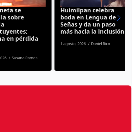
ta se
Huimilpan celebra
 sobre
boda en Lengua de
Señas y da un paso
uyentes;
más hacia la inclusión
 en pérdida
1 agosto, 2026
Daniel Rico
6
Susana Ramos