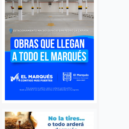
Niegan acceso a
En prisión por de
escuelas y empleo:
contra la seguri
antienden 110 casos
pública al utiliza
de discriminación en
placas sobrepue
Querétaro
en Querétaro
3 agosto, 2026
Susana Ramos
30 julio, 2026
Redacción