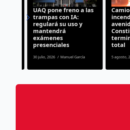
UAQ pone freno a las
Camione
trampas con IA:
incendia
regulará su uso y
avenida
ueen
mantendrá
Constit
s en
exámenes
termina
presenciales
total
mos
30 julio, 2026
Manuel García
5 agosto, 202