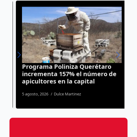
Programa Poliniza Querétaro
C
incrementa 157% el número de
a
apicultores en la capital
t
5 agosto, 2026
Dulce Martinez
5