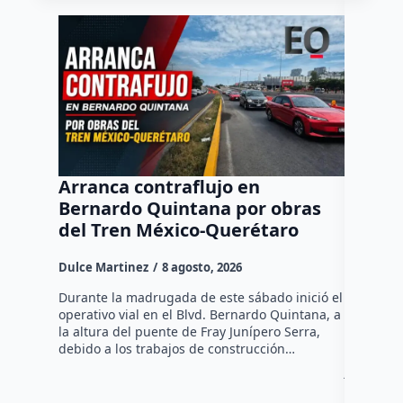
Arranca contraflujo en
Destac
Bernardo Quintana por obras
partic
del Tren México-Querétaro
motor 
en Qu
Dulce Martinez
8 agosto, 2026
Dulce Mar
Durante la madrugada de este sábado inició el
operativo vial en el Blvd. Bernardo Quintana, a
Involucra
la altura del puente de Fray Junípero Serra,
de los re
debido a los trabajos de construcción…
senador A
jóvenes l
como COP