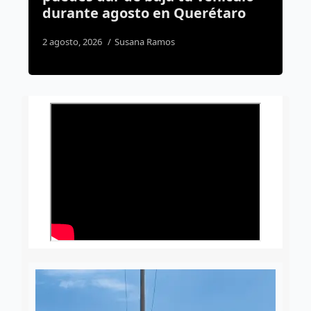
uerétaro
reducirán riesgo de
inundaciones
2 agosto, 2026
Dulce Martinez