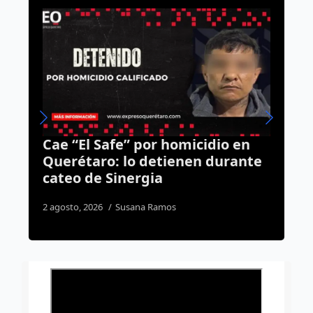
io en
Rehabilitación del Foro
urante
Querétaro alcanza 45% de
avance; cubierta será la
siguiente etapa
4 agosto, 2026
Dulce Martinez