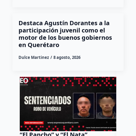
Destaca Agustín Dorantes a la
participación juvenil como el
motor de los buenos gobiernos
en Querétaro
Dulce Martinez
8 agosto, 2026
“El Pancho” y “El Nata”
Arranc