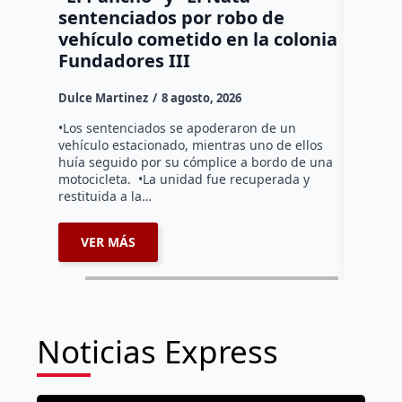
sentenciados por robo de
Bernar
vehículo cometido en la colonia
del Tr
Fundadores III
Dulce Mar
Dulce Martinez
8 agosto, 2026
Durante l
operativo
•Los sentenciados se apoderaron de un
la altura
vehículo estacionado, mientras uno de ellos
debido a 
huía seguido por su cómplice a bordo de una
motocicleta. •La unidad fue recuperada y
restituida a la…
VER MÁS
VER 
Noticias Express