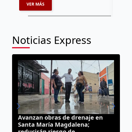
VER MÁS
VER 
Noticias Express
n obras de drenaje en
“La Mufasa” s
 María Magdalena;
la reparación
rán riesgo de
choque morta