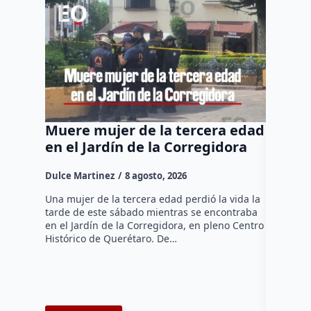
Muere mujer de la tercera edad
Felife
en el Jardín de la Corregidora
“No pe
para t
Dulce Martinez
8 agosto, 2026
Dulce Mar
Una mujer de la tercera edad perdió la vida la
tarde de este sábado mientras se encontraba
El Presid
en el Jardín de la Corregidora, en pleno Centro
Fernando 
Histórico de Querétaro. De…
administr
comercian
extorsion
espacios