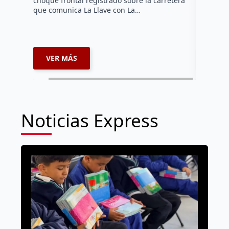
choque frontal registrado sobre la carretera
que comunica La Llave con La…
VER MÁS
VER 
Noticias Express