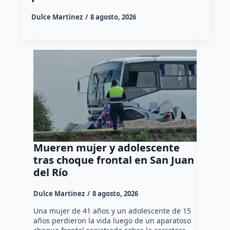
Dulce Martinez
8 agosto, 2026
Mueren mujer y adolescente
Muere 
tras choque frontal en San Juan
en el 
del Río
Dulce Mar
Dulce Martinez
8 agosto, 2026
Una mujer
tarde de 
Una mujer de 41 años y un adolescente de 15
en el Jar
años perdieron la vida luego de un aparatoso
Histórico