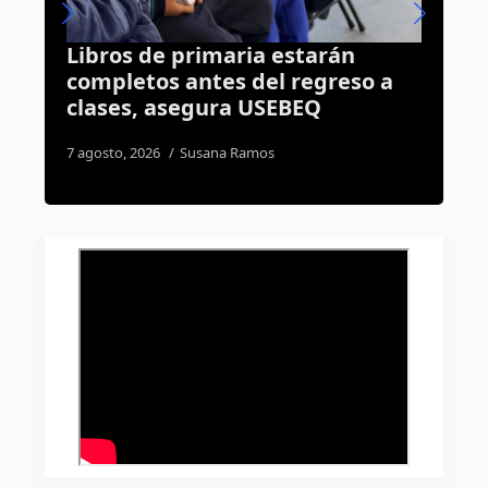
 estarán
Tráiler queda atravesado 
l regreso a
colapsa el Libramiento
SEBEQ
Surponiente tras aparato
accidente
4 agosto, 2026
Rodrigo Mérida