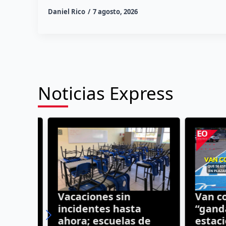
Daniel Rico
7 agosto, 2026
Noticias Express
a
Vacaciones sin
Van cont
s
incidentes hasta
“gandal
 a
ahora; escuelas de
estacio