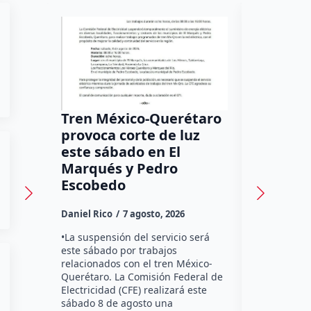
Tren México-Querétaro
¡Más de
provoca corte de luz
luz! Tzi
este sábado en El
auxilio 
Marqués y Pedro
Daniel Rico
Escobedo
Habitantes
Daniel Rico
7 agosto, 2026
Tzibanzá hi
urgente a l
•La suspensión del servicio será
Electricidad
este sábado por trabajos
falta de ene
relacionados con el tren México-
afecta a la
Querétaro. La Comisión Federal de
Electricidad (CFE) realizará este
sábado 8 de agosto una