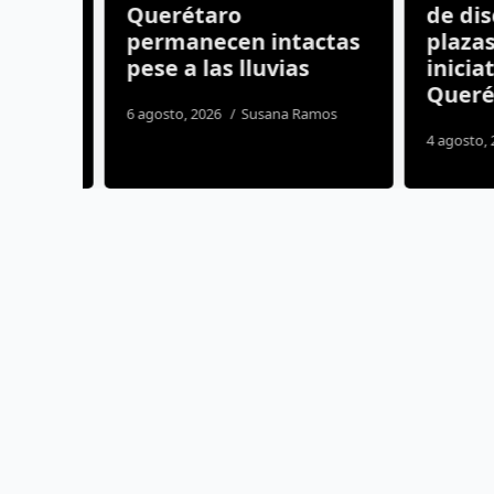
Querétaro
de disc
permanecen intactas
plazas;
pese a las lluvias
iniciati
os
Querét
6 agosto, 2026
Susana Ramos
4 agosto, 20