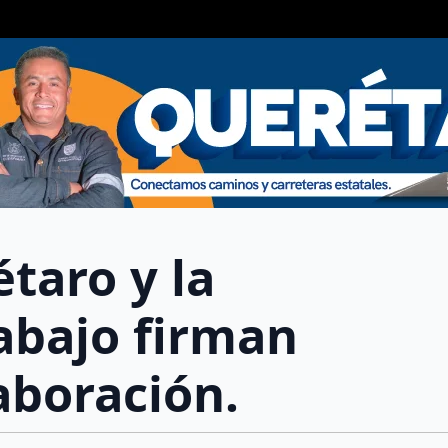
taro y la
rabajo firman
aboración.