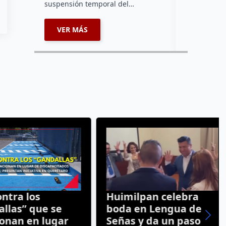
suspensión temporal del…
VER MÁS
VER MÁ
ra los
Huimilpan celebra
las” que se
boda en Lengua de
nan en lugar
Señas y da un paso