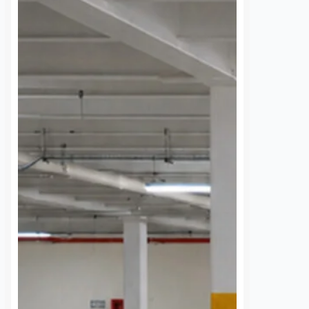
 una semana sin
UAQ y AMEQ evalúan
banzá pide
ajustes en el transporte
a la CFE
público en beneficio de
la comunidad
7 agosto, 2026
estudiantil
 de la comunidad de
Daniel Rico
7 agosto, 2026
cieron un llamado
a Comisión Federal de
La Universidad Autónoma de
 (CFE) para atender la
Querétaro (UAQ) y la Agencia de
rgía eléctrica que
Movilidad del Estado de Querétaro
 localidad desde…
(AMEQ) analizaron alternativas
para ampliar la cobertura del
transporte público que utiliza la