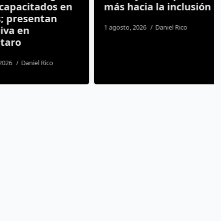
apacitados en
más hacia la inclusión
 presentan
1 agosto, 2026
Daniel Rico
va en
aro
26
Daniel Rico