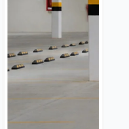
comunidad universitaria.…
S
VER MÁS
Toma protesta nuevo
Cae “El Safe” po
jefe de Estado Mayor
homicidio en
de la 17.ª Zona Militar
Querétaro: lo