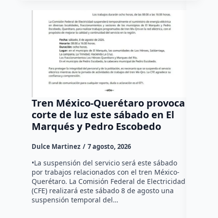
Tren México-Querétaro provoca
¡Más d
corte de luz este sábado en El
Tziban
Marqués y Pedro Escobedo
Dulce Mar
Dulce Martinez
7 agosto, 2026
Habitante
hicieron 
•La suspensión del servicio será este sábado
Federal d
por trabajos relacionados con el tren México-
falta de e
Querétaro. La Comisión Federal de Electricidad
localida
(CFE) realizará este sábado 8 de agosto una
suspensión temporal del…