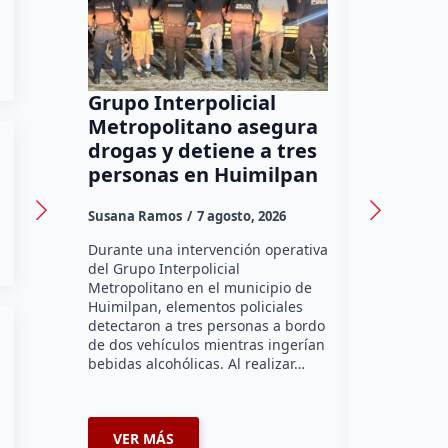
Grupo Interpolicial
Moviliz
Metropolitano asegura
Arcos; 
drogas y detiene a tres
adulto 
personas en Huimilpan
la Caja
Susana Ramos
7 agosto, 2026
Rodrigo Mér
Durante una intervención operativa
Querétaro, 
del Grupo Interpolicial
fue traslad
Metropolitano en el municipio de
de desvanec
Huimilpan, elementos policiales
sucursal de
detectaron a tres personas a bordo
ubicada en 
de dos vehículos mientras ingerían
los Arcos y
bebidas alcohólicas. Al realizar…
VER MÁS
VER MÁ