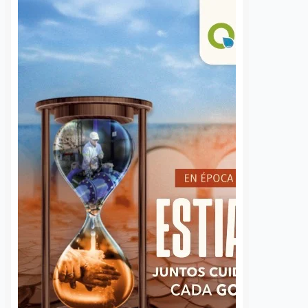
Emprender sigue vivo
Caen cuatro por
en Querétaro; ya son
violento asalto 
más de 2 mil nuevos
farmacia en San
negocios en 2026
del Río; rociaro
líquido al empl
5 agosto, 2026
José Morales
para robar