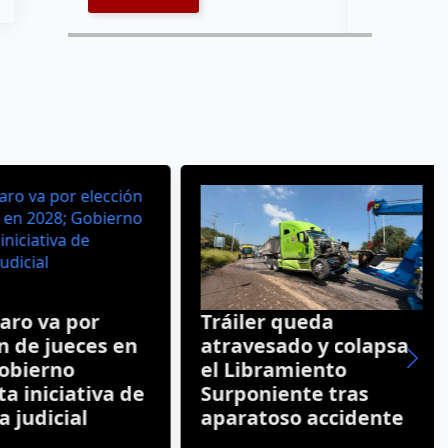
ro va por
Tráiler queda
 de jueces en
atravesado y colapsa
obierno
el Libramiento
 iniciativa de
Surponiente tras
judicial
aparatoso accidente