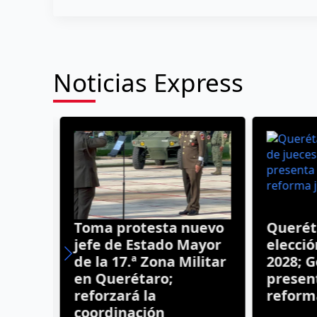
Noticias Express
Toma protesta nuevo
Queréta
jefe de Estado Mayor
elección
de la 17.ª Zona Militar
2028; G
n
en Querétaro;
presenta
dad
reforzará la
reforma 
coordinación