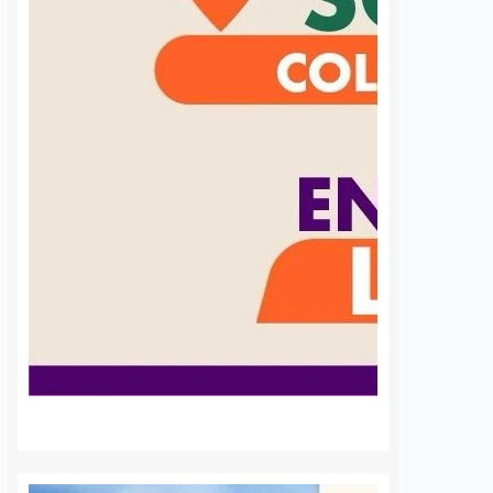
ación en Los
Medio Ambiente
reaniman a un
refuerza vigilancia; 193
mayor dentro de
inspecciones realizadas
 Gonzalo Vega
en Querétaro
ida
7 agosto, 2026
José Morales
7 agosto, 2026
Qro. Un adulto mayor
Las acciones de vigilancia de la
ado a un hospital luego
Procuraduría Estatal de Protección
erse al interior de una
al Medio Ambiente y Desarrollo
 la Caja Gonzalo Vega,
Urbano (PEPMADU) alcanzaron un
la zona de Calzada de
total de 193 inspecciones durante
…
2026, mientras que en julio se…
S
VER MÁS