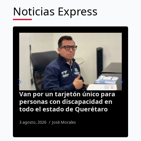
Noticias Express
ico para
Alerta en Querétaro: ya suma
idad en
cuatro golpes de calor y una
étaro
defunción este año
3 agosto, 2026
Susana Ramos