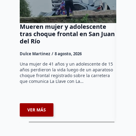
Mueren mujer y adolescente
Muere 
tras choque frontal en San Juan
en el 
del Río
Dulce Mar
Dulce Martinez
8 agosto, 2026
Una mujer
tarde de 
Una mujer de 41 años y un adolescente de 15
en el Jar
años perdieron la vida luego de un aparatoso
Histórico
choque frontal registrado sobre la carretera
que comunica La Llave con La…
VER MÁS
VER 