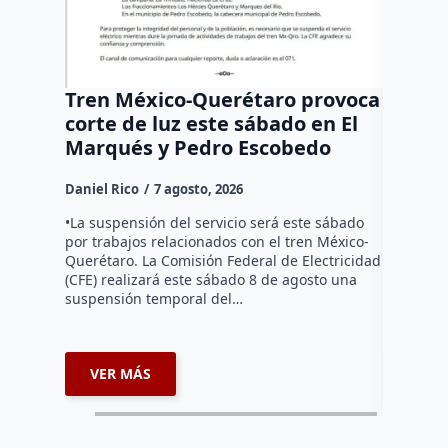
Tren México-Querétaro provoca
¡Más d
corte de luz este sábado en El
Tziban
Marqués y Pedro Escobedo
Daniel Ri
Daniel Rico
7 agosto, 2026
Habitante
hicieron 
•La suspensión del servicio será este sábado
Federal d
por trabajos relacionados con el tren México-
falta de e
Querétaro. La Comisión Federal de Electricidad
localida
(CFE) realizará este sábado 8 de agosto una
suspensión temporal del…
VER MÁS
VER 