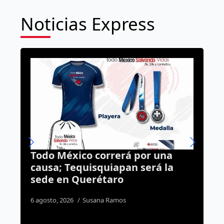
Noticias Express
rerá por una
Movilización en Los Arc
iapan será la
reaniman a un adulto 
aro
dentro de la Caja Gonz
Ramos
7 agosto, 2026
Rodrigo Mérida