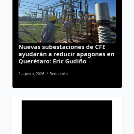
Nuevas subestaciones de CFE
C
o
ayudarán a reducir apagones en
c
Querétaro: Eric Gudiño
c
2 agosto, 2026
Redacción
1