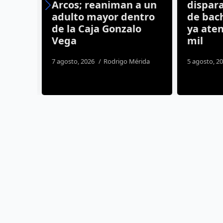
e
adulto mayor dentro
de bach
de la Caja Gonzalo
ya aten
Vega
mil
s
7 agosto, 2026
Rodrigo Mérida
5 agosto, 20