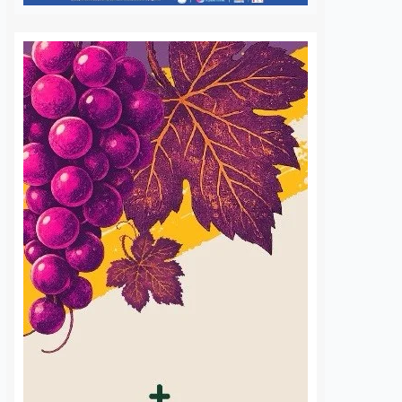
s afiliados, con equipos
través de…
S
VER MÁS
Patrulla choca contra
Tráiler vuelca y
vehículo de apoyo a
bloquea la later