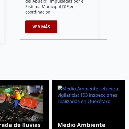
Sistema Municipal DIF en
sus negocio
coordinación…
enlazados…
VER MÁS
VER MÁ
da de lluvias
Medio Ambiente
los reportes
refuerza vigilancia;