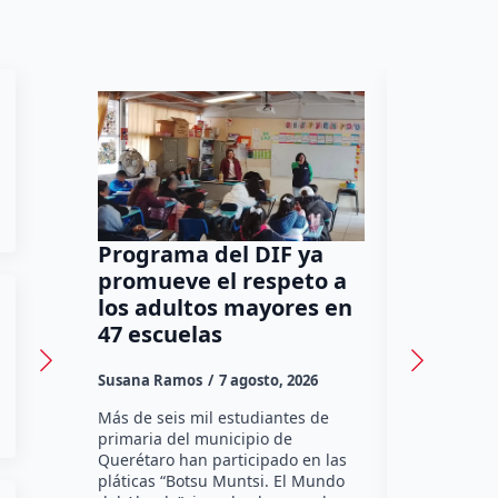
Programa del DIF ya
Ocho de
promueve el respeto a
cantina
los adultos mayores en
en Quer
47 escuelas
reconoc
Susana Ramos
7 agosto, 2026
Susana Ram
Más de seis mil estudiantes de
La Asociaci
primaria del municipio de
Tradicional
Querétaro han participado en las
un avance d
pláticas “Botsu Muntsi. El Mundo
instalación
del Abuelo”, impulsadas por el
reconocimie