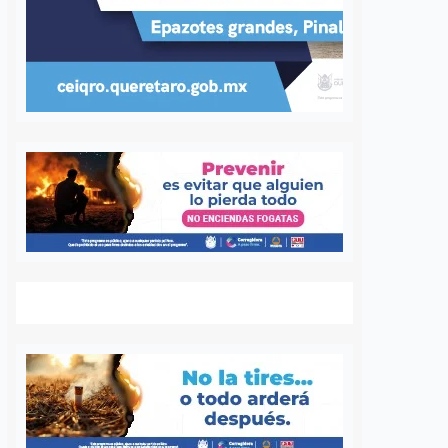
 cada diez
¿Olvidaste algo en el
s tradicionales
transporte? AMEQ tiene
étaro ya tienen
un área de objetos
imiento facial
perdidos
os
7 agosto, 2026
Daniel Rico
7 agosto, 2026
ón de Cantinas
¿Sabía usted que la Agencia de
es de Querétaro reportó
Movilidad del Estado de Querétaro
el 80 por ciento en la
(AMEQ) cuenta con un área de
 de cámaras de
objetos perdidos para apoyar a los
nto facial dentro de
usuarios del transporte público? A