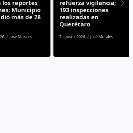
es; Municipio
193 inspecciones
dió más de 28
realizadas en
Querétaro
26
José Morales
7 agosto, 2026
José Morales