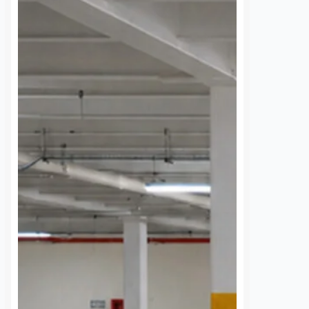
a del DIF ya
Ocho de cada diez
e el respeto a
cantinas tradicionales
ltos mayores en
en Querétaro ya tienen
elas
reconocimiento facial
os
7 agosto, 2026
Susana Ramos
7 agosto, 2026
 mil estudiantes de
La Asociación de Cantinas
l municipio de
Tradicionales de Querétaro reportó
an participado en las
un avance del 80 por ciento en la
otsu Muntsi. El Mundo
instalación de cámaras de
, impulsadas por el
reconocimiento facial dentro de
icipal DIF en
sus negocios afiliados, con equipos
ón…
enlazados…
S
VER MÁS