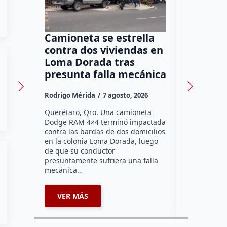
Camioneta se estrella
Program
contra dos viviendas en
promuev
Loma Dorada tras
los adu
presunta falla mecánica
47 escu
Rodrigo Mérida
7 agosto, 2026
Susana Ram
Querétaro, Qro. Una camioneta
Más de seis
Dodge RAM 4×4 terminó impactada
primaria de
contra las bardas de dos domicilios
Querétaro h
en la colonia Loma Dorada, luego
pláticas “B
de que su conductor
del Abuelo”
presuntamente sufriera una falla
Sistema Mun
mecánica…
coordinaci
VER MÁS
VER MÁ