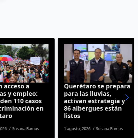
acceso a
Querétaro se prepara
s y empleo:
para las lluvias,
en 110 casos
activan estrategia y
riminación en
86 albergues están
aro
listos
26
Susana Ramos
1 agosto, 2026
Susana Ramos