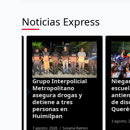
Noticias Express
ean
Grupo Interpolicial
Niegan 
Metropolitano
escuela
asegura drogas y
antiend
n
detiene a tres
de disc
personas en
Querét
Huimilpan
3 agosto, 20
7 agosto, 2026
Susana Ramos