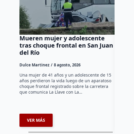
Mueren mujer y adolescente
Muere 
tras choque frontal en San Juan
en el 
del Río
Dulce Mar
Dulce Martinez
8 agosto, 2026
Una mujer
tarde de 
Una mujer de 41 años y un adolescente de 15
en el Jar
años perdieron la vida luego de un aparatoso
Histórico
choque frontal registrado sobre la carretera
que comunica La Llave con La…
VER MÁS
VER 