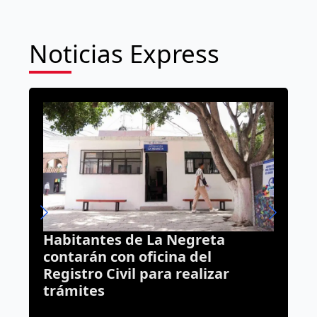
Noticias Express
reta
Programa El Extra conserva 1
el
mil beneficiarios; revisan nu
lizar
solicitudes
7 agosto, 2026
José Morales