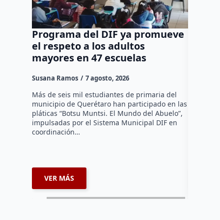
Programa del DIF ya promueve
Ocho d
el respeto a los adultos
tradic
mayores en 47 escuelas
tienen
Susana Ramos
7 agosto, 2026
Susana R
Más de seis mil estudiantes de primaria del
La Asocia
municipio de Querétaro han participado en las
Querétaro
pláticas “Botsu Muntsi. El Mundo del Abuelo”,
en la ins
impulsadas por el Sistema Municipal DIF en
reconocim
coordinación…
afiliados
VER MÁS
VER 