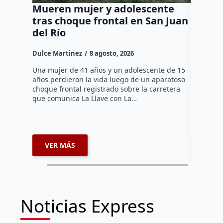
Mueren mujer y adolescente
Muere 
tras choque frontal en San Juan
en el 
del Río
Dulce Mar
Dulce Martinez
8 agosto, 2026
Una mujer
tarde de 
Una mujer de 41 años y un adolescente de 15
en el Jar
años perdieron la vida luego de un aparatoso
Histórico
choque frontal registrado sobre la carretera
que comunica La Llave con La…
VER MÁS
VER 
Noticias Express