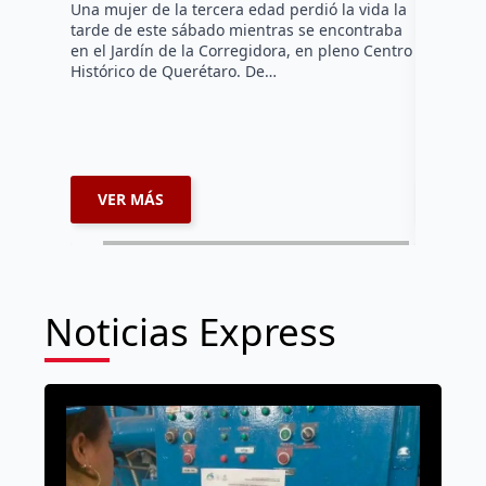
Una mujer de la tercera edad perdió la vida la
tarde de este sábado mientras se encontraba
El Presid
en el Jardín de la Corregidora, en pleno Centro
Fernando 
Histórico de Querétaro. De…
administr
comercian
extorsion
espacios
VER MÁS
VER 
Noticias Express