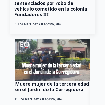
sentenciados por robo de
vehículo cometido en la colonia
Fundadores III
Dulce Martinez
8 agosto, 2026
Muere mujer de la tercera edad
Felife
en el Jardín de la Corregidora
“No pe
para t
Dulce Martinez
8 agosto, 2026
Dulce Mar