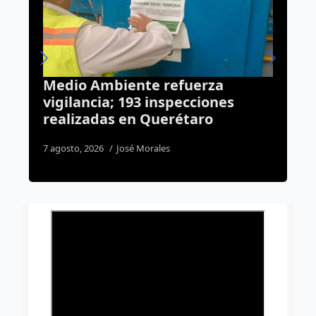
rza
Arranca “Bájate del Padrón”: a
iones
puedes dar de baja tu vehícul
o
durante agosto en Querétaro
2 agosto, 2026
Susana Ramos