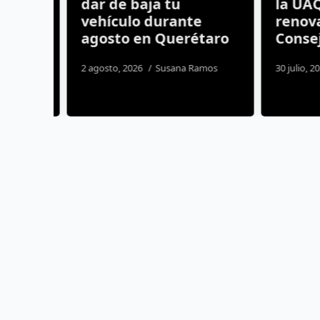
 por
dar de baja tu
la UAQ:
ta
vehículo durante
renovac
agosto en Querétaro
Consejo
s
2 agosto, 2026
Susana Ramos
30 julio, 2026