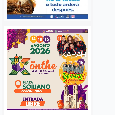
S
VER MÁS
Adiós a los
Detienen a pre
“apartados”: El
autor intelectua