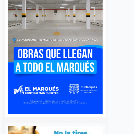
n 59
Querétaro correrá por
ticos de
la fe; anuncian la
 en Querétaro;
carrera “Corre por tu
an la detección
llamado 2026”
na
José Morales
5 agosto, 2026
s
5 agosto, 2026
La Diócesis de Querétaro realizará
el próximo 22 de agosto la carrera
iagnósticos
“Corre por tu llamado 2026”, una
dos de autismo se han
actividad deportiva y familiar que
n el Municipio de
busca reunir a la comunidad en
desde mayo de este año
torno…
de las jornadas de
temprana impulsadas