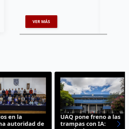
por…
VER MÁS
VER MÁ
 en la
UAQ pone freno a las
autoridad de
trampas con IA: