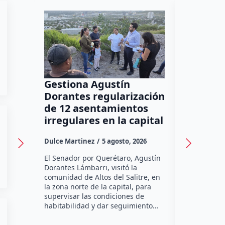
Gestiona Agustín
Ya suma
Dorantes regularización
diagnós
de 12 asentamientos
autismo
irregulares en la capital
refuerz
tempra
Dulce Martinez
5 agosto, 2026
José Morale
El Senador por Querétaro, Agustín
Dorantes Lámbarri, visitó la
Más de 59 d
comunidad de Altos del Salitre, en
especializa
la zona norte de la capital, para
realizado e
supervisar las condiciones de
Querétaro 
habitabilidad y dar seguimiento…
como parte 
detección 