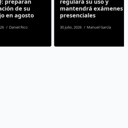
 preparan
regulará su uso y
ión de su
mantendrá exámenes
 en agosto
presenciales
Daniel Rico
30 julio, 2026
Manuel García