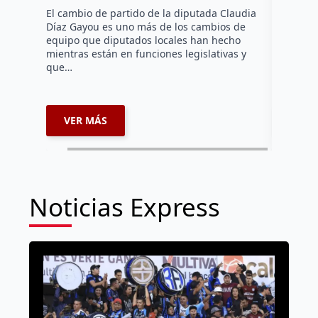
Daniel Ri
El cambio de partido de la diputada Claudia
Díaz Gayou es uno más de los cambios de
La bomber
equipo que diputados locales han hecho
los cuerp
mientras están en funciones legislativas y
Ezequiel 
que…
represent
internaci
VER MÁS
VER 
Noticias Express