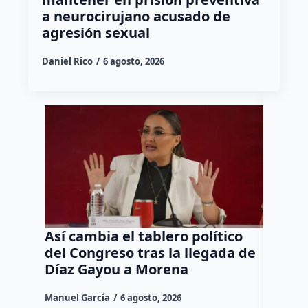
a neurocirujano acusado de
agresión sexual
Daniel Rico
6 agosto, 2026
Así cambia el tablero político
Orgul
del Congreso tras la llegada de
repres
Díaz Gayou a Morena
misión
Canad
Manuel García
6 agosto, 2026