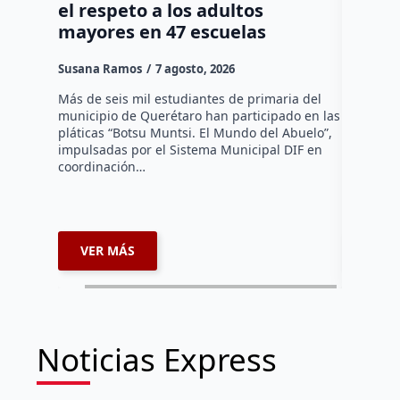
el respeto a los adultos
tradic
mayores en 47 escuelas
tienen
Susana Ramos
7 agosto, 2026
Susana R
Más de seis mil estudiantes de primaria del
La Asocia
municipio de Querétaro han participado en las
Querétaro
pláticas “Botsu Muntsi. El Mundo del Abuelo”,
en la ins
impulsadas por el Sistema Municipal DIF en
reconocim
coordinación…
afiliados
VER MÁS
VER 
Noticias Express