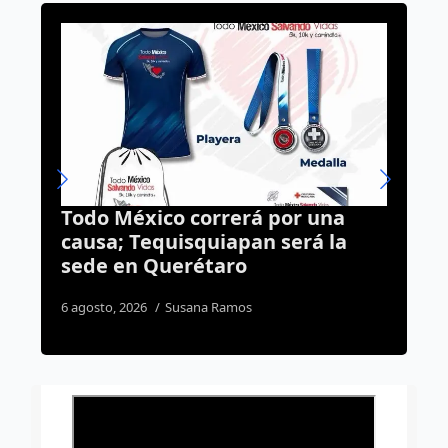
or una
Se acaba el debate: Corregido
erá la
seguirá sin barras ni
“resistencia”
6 agosto, 2026
Daniel Rico