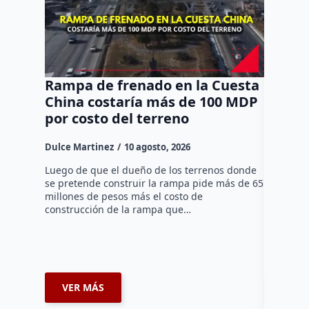
Rampa de frenado en la Cuesta
Camion
China costaría más de 100 MDP
Termin
por costo del terreno
Querét
ileso
Dulce Martinez
10 agosto, 2026
Dulce Mar
Luego de que el dueño de los terrenos donde
se pretende construir la rampa pide más de 65
Una camio
millones de pesos más el costo de
Querétaro
construcción de la rampa que…
domingo s
la segund
Terminal
VER MÁS
VER 