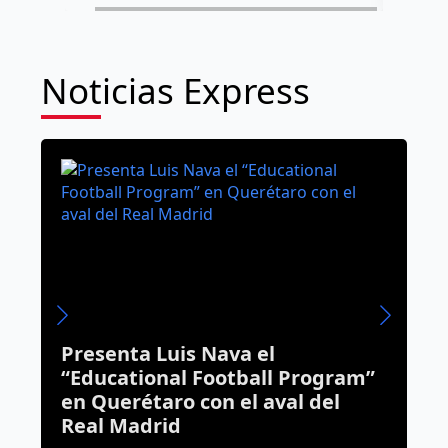
Noticias Express
Presenta Luis Nava el
A
“Educational Football Program”
C
en Querétaro con el aval del
e
Real Madrid
d