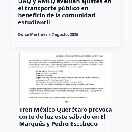
UAQ y AMEQ evalúan ajustes en
el transporte público en
beneficio de la comunidad
estudiantil
Dulce Martinez
7 agosto, 2026
Tren México-Querétaro provoca
¡Más d
corte de luz este sábado en El
Tziban
Marqués y Pedro Escobedo
Dulce Mar