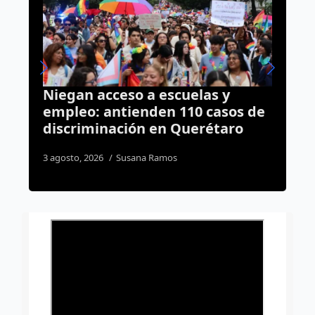
uelas y
Abren la puerta al regreso d
10 casos de
Resistencia Albiazul al Esta
uerétaro
Corregidora
4 agosto, 2026
Daniel Rico