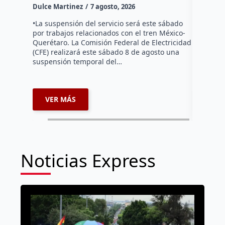
Dulce Martinez
7 agosto, 2026
Habitante
hicieron 
•La suspensión del servicio será este sábado
Federal d
por trabajos relacionados con el tren México-
falta de e
Querétaro. La Comisión Federal de Electricidad
localida
(CFE) realizará este sábado 8 de agosto una
suspensión temporal del…
VER MÁS
VER 
Noticias Express