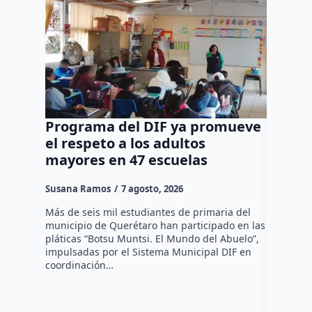
Programa del DIF ya promueve
Ocho d
el respeto a los adultos
tradic
mayores en 47 escuelas
tienen
Susana Ramos
7 agosto, 2026
Susana R
Más de seis mil estudiantes de primaria del
La Asocia
municipio de Querétaro han participado en las
Querétaro
pláticas “Botsu Muntsi. El Mundo del Abuelo”,
en la ins
impulsadas por el Sistema Municipal DIF en
reconocim
coordinación…
afiliados