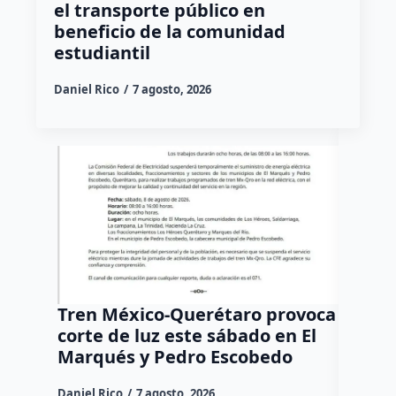
el transporte público en
beneficio de la comunidad
estudiantil
Daniel Rico
7 agosto, 2026
Tren México-Querétaro provoca
¡Más d
corte de luz este sábado en El
Tziban
Marqués y Pedro Escobedo
Daniel Ri
Daniel Rico
7 agosto, 2026