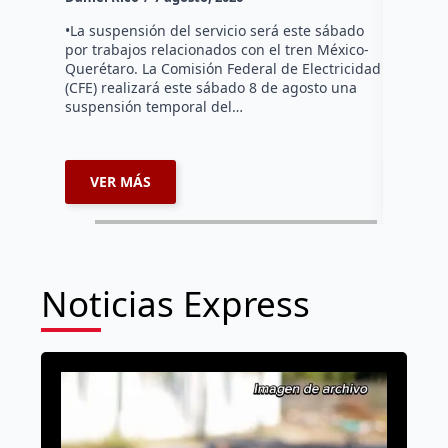
Habitante
hicieron 
•La suspensión del servicio será este sábado
Federal d
por trabajos relacionados con el tren México-
falta de e
Querétaro. La Comisión Federal de Electricidad
localida
(CFE) realizará este sábado 8 de agosto una
suspensión temporal del…
VER MÁS
VER 
Noticias Express